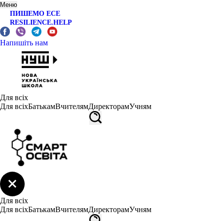
Меню
ПИШЕМО ЕСЕ
RESILIENCE.HELP
Напишіть нам
Для всіх
Для всіх
Батькам
Вчителям
Директорам
Учням
Для всіх
Для всіх
Батькам
Вчителям
Директорам
Учням