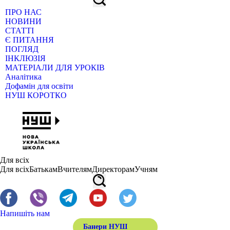
ПРО НАС
НОВИНИ
СТАТТІ
Є ПИТАННЯ
ПОГЛЯД
ІНКЛЮЗІЯ
МАТЕРІАЛИ ДЛЯ УРОКІВ
Аналітика
Дофамін для освіти
НУШ КОРОТКО
Для всіх
Для всіх
Батькам
Вчителям
Директорам
Учням
Напишіть нам
Банери НУШ