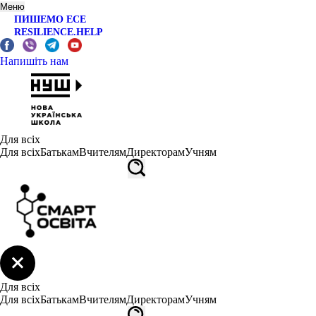
Меню
ПИШЕМО ЕСЕ
RESILIENCE.HELP
Напишіть нам
Для всіх
Для всіх
Батькам
Вчителям
Директорам
Учням
Для всіх
Для всіх
Батькам
Вчителям
Директорам
Учням