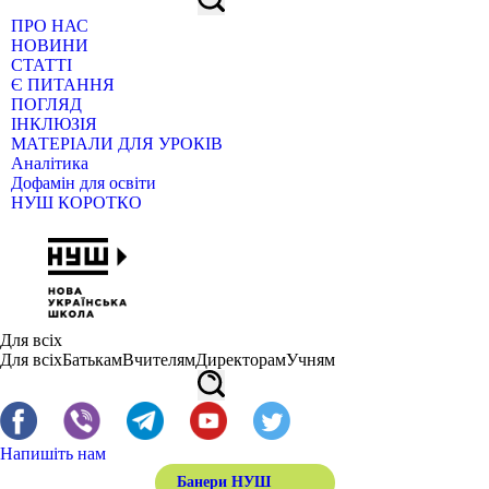
ПРО НАС
НОВИНИ
СТАТТІ
Є ПИТАННЯ
ПОГЛЯД
ІНКЛЮЗІЯ
МАТЕРІАЛИ ДЛЯ УРОКІВ
Аналітика
Дофамін для освіти
НУШ КОРОТКО
Для всіх
Для всіх
Батькам
Вчителям
Директорам
Учням
Напишіть нам
Банери НУШ