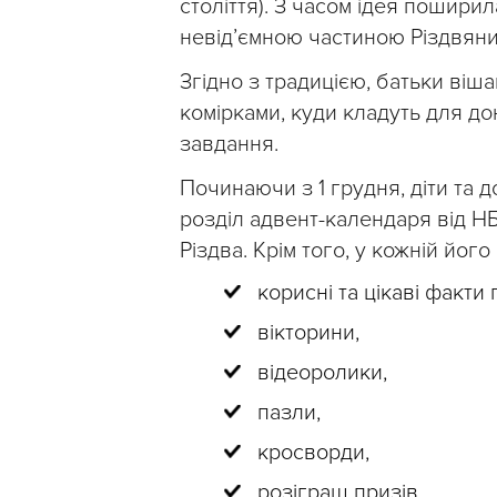
століття). З часом ідея пошири
невід’ємною частиною Різдвяни
Згідно з традицією, батьки віша
комірками, куди кладуть для дон
завдання.
Починаючи з 1 грудня, діти та 
розділ адвент-календаря від Н
Різдва. Крім того, у кожній його
корисні та цікаві факти
вікторини,
відеоролики,
пазли,
кросворди,
розіграш призів.