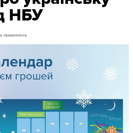
д НБУ
а грамотність