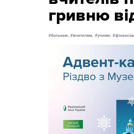
гривню ві
батькам,
вчителям,
учням,
фінансов