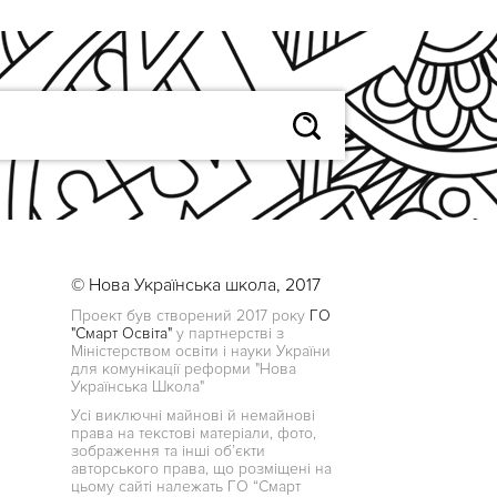
© Нова Українська школа, 2017
Проект був створений 2017 року
ГО
"Смарт Освіта"
у партнерстві з
Міністерством освіти і науки України
для комунікації реформи "Нова
Українська Школа"
Усі виключні майнові й немайнові
права на текстові матеріали, фото,
зображення та інші об’єкти
авторського права, що розміщені на
цьому сайті належать ГО “Смарт