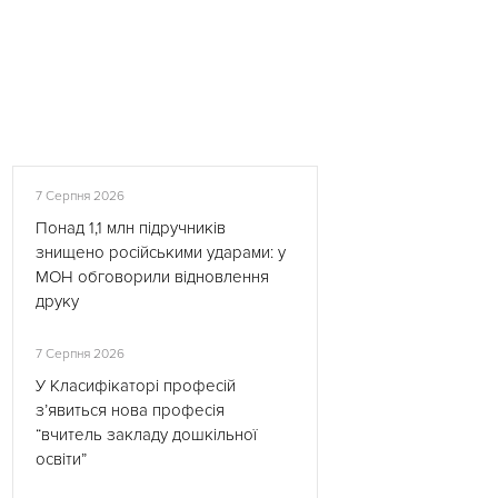
7 Серпня 2026
Понад 1,1 млн підручників
знищено російськими ударами: у
МОН обговорили відновлення
друку
7 Серпня 2026
У Класифікаторі професій
з’явиться нова професія
“вчитель закладу дошкільної
освіти”