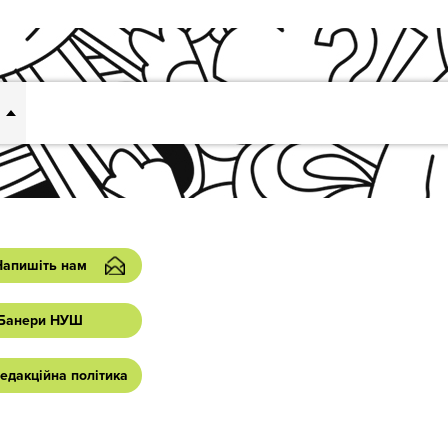
Напишіть нам
Банери НУШ
едакційна політика