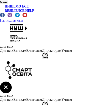
Меню
ПИШЕМО ЕСЕ
RESILIENCE.HELP
Напишіть нам
Для всіх
Для всіх
Батькам
Вчителям
Директорам
Учням
Для всіх
Для всіх
Батькам
Вчителям
Директорам
Учням