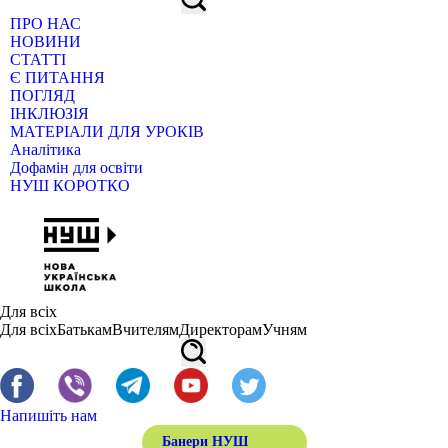
ПРО НАС
НОВИНИ
СТАТТІ
Є ПИТАННЯ
ПОГЛЯД
ІНКЛЮЗІЯ
МАТЕРІАЛИ ДЛЯ УРОКІВ
Аналітика
Дофамін для освіти
НУШ КОРОТКО
Для всіх
Для всіх
Батькам
Вчителям
Директорам
Учням
Напишіть нам
Банери НУШ