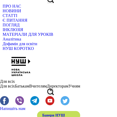
ПРО НАС
НОВИНИ
СТАТТІ
Є ПИТАННЯ
ПОГЛЯД
ІНКЛЮЗІЯ
МАТЕРІАЛИ ДЛЯ УРОКІВ
Аналітика
Дофамін для освіти
НУШ КОРОТКО
Для всіх
Для всіх
Батькам
Вчителям
Директорам
Учням
Напишіть нам
Банери НУШ