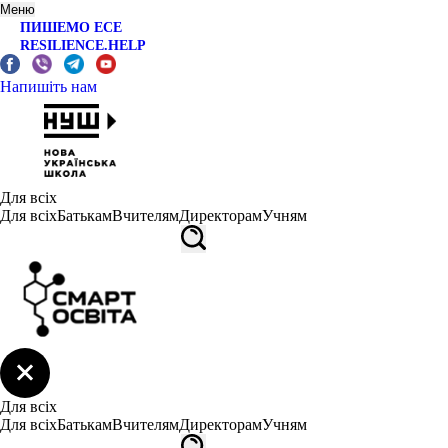
Меню
ПИШЕМО ЕСЕ
RESILIENCE.HELP
Напишіть нам
Для всіх
Для всіх
Батькам
Вчителям
Директорам
Учням
Для всіх
Для всіх
Батькам
Вчителям
Директорам
Учням