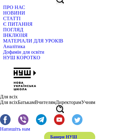
ПРО НАС
НОВИНИ
СТАТТІ
Є ПИТАННЯ
ПОГЛЯД
ІНКЛЮЗІЯ
МАТЕРІАЛИ ДЛЯ УРОКІВ
Аналітика
Дофамін для освіти
НУШ КОРОТКО
Для всіх
Для всіх
Батькам
Вчителям
Директорам
Учням
Напишіть нам
Банери НУШ