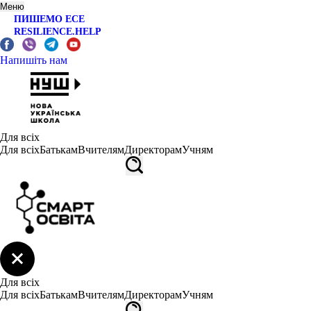
Меню
ПИШЕМО ЕСЕ
RESILIENCE.HELP
Напишіть нам
Для всіх
Для всіх
Батькам
Вчителям
Директорам
Учням
Для всіх
Для всіх
Батькам
Вчителям
Директорам
Учням