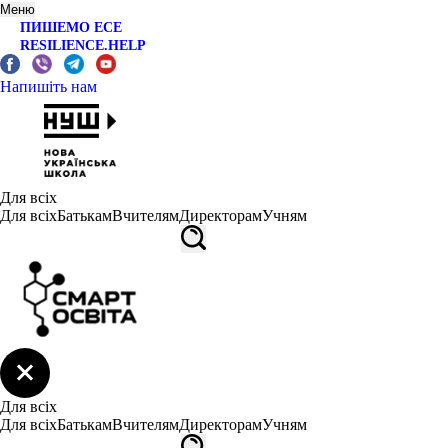
Меню
ПИШЕМО ЕСЕ
RESILIENCE.HELP
Напишіть нам
Для всіх
Для всіх
Батькам
Вчителям
Директорам
Учням
Для всіх
Для всіх
Батькам
Вчителям
Директорам
Учням