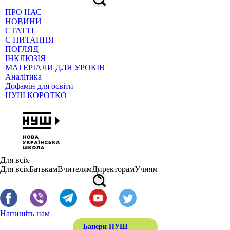
ПРО НАС
НОВИНИ
СТАТТІ
Є ПИТАННЯ
ПОГЛЯД
ІНКЛЮЗІЯ
МАТЕРІАЛИ ДЛЯ УРОКІВ
Аналітика
Дофамін для освіти
НУШ КОРОТКО
Для всіх
Для всіх
Батькам
Вчителям
Директорам
Учням
Напишіть нам
Банери НУШ