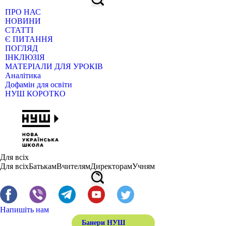
ПРО НАС
НОВИНИ
СТАТТІ
Є ПИТАННЯ
ПОГЛЯД
ІНКЛЮЗІЯ
МАТЕРІАЛИ ДЛЯ УРОКІВ
Аналітика
Дофамін для освіти
НУШ КОРОТКО
Для всіх
Для всіх
Батькам
Вчителям
Директорам
Учням
Напишіть нам
Банери НУШ