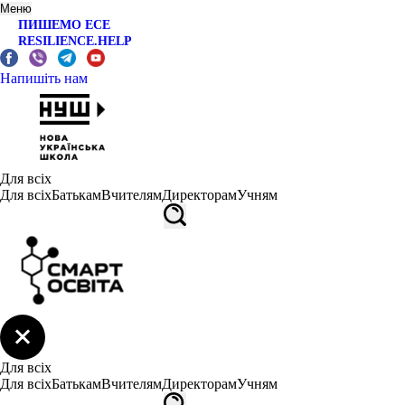
Меню
ПИШЕМО ЕСЕ
RESILIENCE.HELP
Напишіть нам
Для всіх
Для всіх
Батькам
Вчителям
Директорам
Учням
Для всіх
Для всіх
Батькам
Вчителям
Директорам
Учням