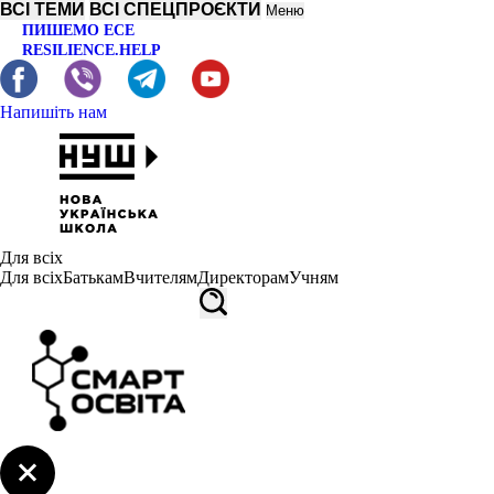
ВСІ ТЕМИ
ВСІ СПЕЦПРОЄКТИ
Меню
ПИШЕМО ЕСЕ
RESILIENCE.HELP
Напишіть нам
Для всіх
Для всіх
Батькам
Вчителям
Директорам
Учням