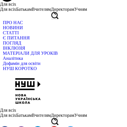
Для всіх
Для всіх
Батькам
Вчителям
Директорам
Учням
ПРО НАС
НОВИНИ
СТАТТІ
Є ПИТАННЯ
ПОГЛЯД
ІНКЛЮЗІЯ
МАТЕРІАЛИ ДЛЯ УРОКІВ
Аналітика
Дофамін для освіти
НУШ КОРОТКО
Для всіх
Для всіх
Батькам
Вчителям
Директорам
Учням