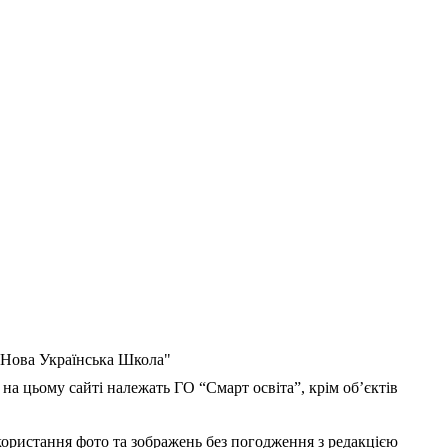
 "Нова Українська Школа"
 на цьому сайті належать ГО “Смарт освіта”, крім об’єктів
користання фото та зображень без погодження з редакцією