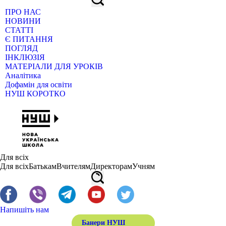
ПРО НАС
НОВИНИ
СТАТТІ
Є ПИТАННЯ
ПОГЛЯД
ІНКЛЮЗІЯ
МАТЕРІАЛИ ДЛЯ УРОКІВ
Аналітика
Дофамін для освіти
НУШ КОРОТКО
Для всіх
Для всіх
Батькам
Вчителям
Директорам
Учням
Напишіть нам
Банери НУШ