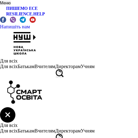
Меню
ПИШЕМО ЕСЕ
RESILIENCE.HELP
Напишіть нам
Для всіх
Для всіх
Батькам
Вчителям
Директорам
Учням
Для всіх
Для всіх
Батькам
Вчителям
Директорам
Учням