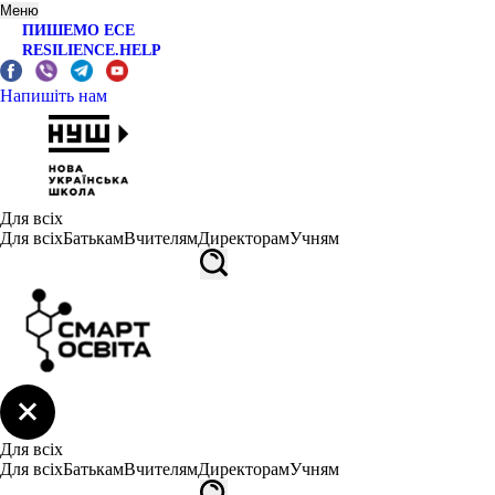
Меню
ПИШЕМО ЕСЕ
RESILIENCE.HELP
Напишіть нам
Для всіх
Для всіх
Батькам
Вчителям
Директорам
Учням
Для всіх
Для всіх
Батькам
Вчителям
Директорам
Учням