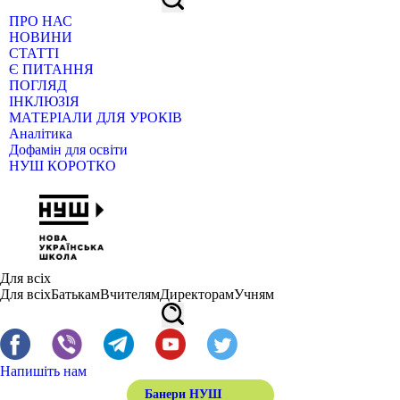
ПРО НАС
НОВИНИ
СТАТТІ
Є ПИТАННЯ
ПОГЛЯД
ІНКЛЮЗІЯ
МАТЕРІАЛИ ДЛЯ УРОКІВ
Аналітика
Дофамін для освіти
НУШ КОРОТКО
Для всіх
Для всіх
Батькам
Вчителям
Директорам
Учням
Напишіть нам
Банери НУШ