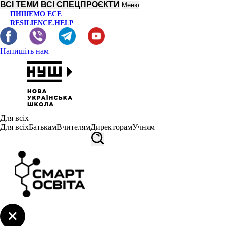
ВСІ ТЕМИ
ВСІ СПЕЦПРОЄКТИ
Меню
ПИШЕМО ЕСЕ
RESILIENCE.HELP
Напишіть нам
Для всіх
Для всіх
Батькам
Вчителям
Директорам
Учням