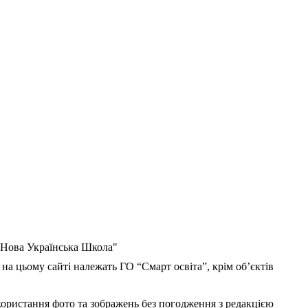
 "Нова Українська Школа"
 на цьому сайті належать ГО “Смарт освіта”, крім об’єктів
користання фото та зображень без погодження з редакцією