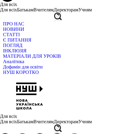
Для всіх
Для всіх
Батькам
Вчителям
Директорам
Учням
ПРО НАС
НОВИНИ
СТАТТІ
Є ПИТАННЯ
ПОГЛЯД
ІНКЛЮЗІЯ
МАТЕРІАЛИ ДЛЯ УРОКІВ
Аналітика
Дофамін для освіти
НУШ КОРОТКО
Для всіх
Для всіх
Батькам
Вчителям
Директорам
Учням