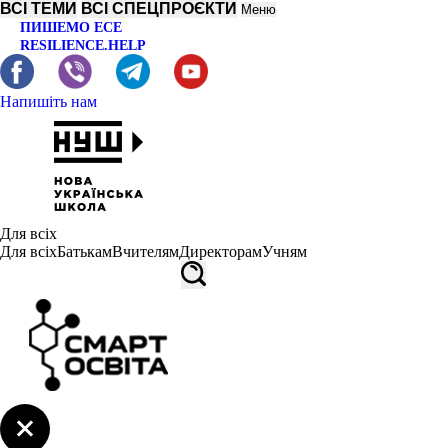
ВСІ ТЕМИ
ВСІ СПЕЦПРОЄКТИ
Меню
ПИШЕМО ЕСЕ
RESILIENCE.HELP
Напишіть нам
Для всіх
Для всіх
Батькам
Вчителям
Директорам
Учням