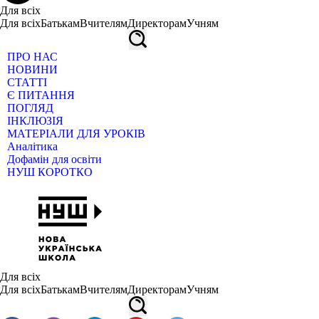
Для всіх
Для всіх
Батькам
Вчителям
Директорам
Учням
ПРО НАС
НОВИНИ
СТАТТІ
Є ПИТАННЯ
ПОГЛЯД
ІНКЛЮЗІЯ
МАТЕРІАЛИ ДЛЯ УРОКІВ
Аналітика
Дофамін для освіти
НУШ КОРОТКО
Для всіх
Для всіх
Батькам
Вчителям
Директорам
Учням