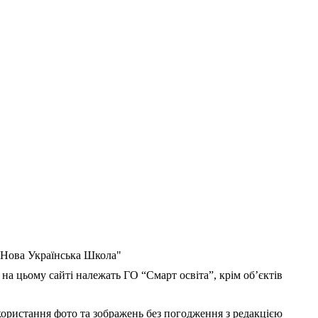
 "Нова Українська Школа"
 на цьому сайті належать ГО “Смарт освіта”, крім об’єктів
користання фото та зображень без погодження з редакцією