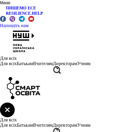
Меню
ПИШЕМО ЕСЕ
RESILIENCE.HELP
Напишіть нам
Для всіх
Для всіх
Батькам
Вчителям
Директорам
Учням
Для всіх
Для всіх
Батькам
Вчителям
Директорам
Учням