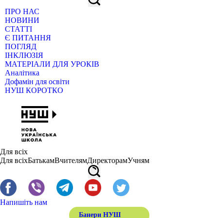
ПРО НАС
НОВИНИ
СТАТТІ
Є ПИТАННЯ
ПОГЛЯД
ІНКЛЮЗІЯ
МАТЕРІАЛИ ДЛЯ УРОКІВ
Аналітика
Дофамін для освіти
НУШ КОРОТКО
Для всіх
Для всіх
Батькам
Вчителям
Директорам
Учням
Напишіть нам
Банери НУШ