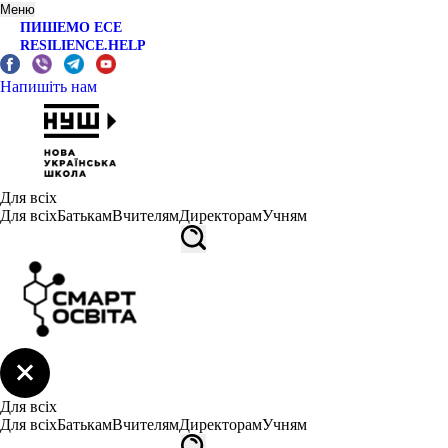
Меню
ПИШЕМО ЕСЕ
RESILIENCE.HELP
Напишіть нам
Для всіх
Для всіх
Батькам
Вчителям
Директорам
Учням
Для всіх
Для всіх
Батькам
Вчителям
Директорам
Учням