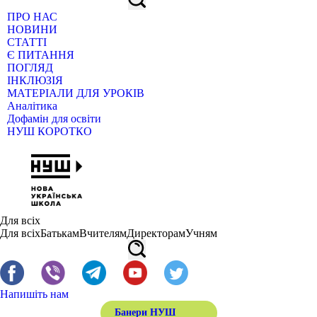
ПРО НАС
НОВИНИ
СТАТТІ
Є ПИТАННЯ
ПОГЛЯД
ІНКЛЮЗІЯ
МАТЕРІАЛИ ДЛЯ УРОКІВ
Аналітика
Дофамін для освіти
НУШ КОРОТКО
Для всіх
Для всіх
Батькам
Вчителям
Директорам
Учням
Напишіть нам
Банери НУШ