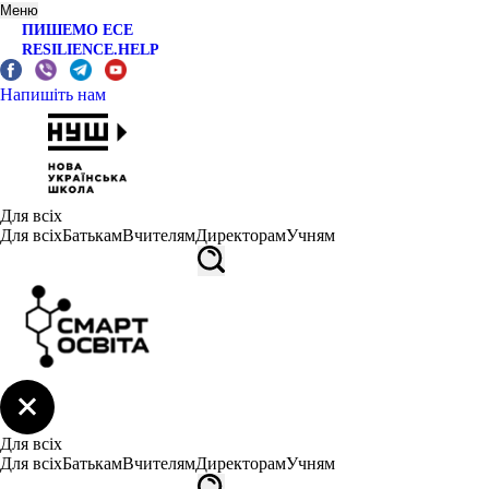
Меню
ПИШЕМО ЕСЕ
RESILIENCE.HELP
Напишіть нам
Для всіх
Для всіх
Батькам
Вчителям
Директорам
Учням
Для всіх
Для всіх
Батькам
Вчителям
Директорам
Учням