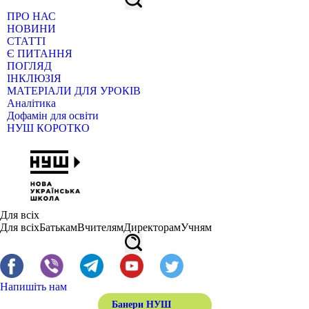
ПРО НАС
НОВИНИ
СТАТТІ
Є ПИТАННЯ
ПОГЛЯД
ІНКЛЮЗІЯ
МАТЕРІАЛИ ДЛЯ УРОКІВ
Аналітика
Дофамін для освіти
НУШ КОРОТКО
Для всіх
Для всіх
Батькам
Вчителям
Директорам
Учням
Напишіть нам
Банери НУШ