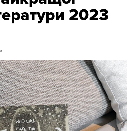
ітератури 2023
м