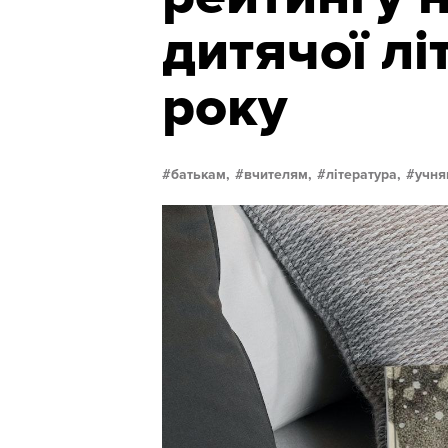
дитячої л
року
батькам,
вчителям,
література,
учня