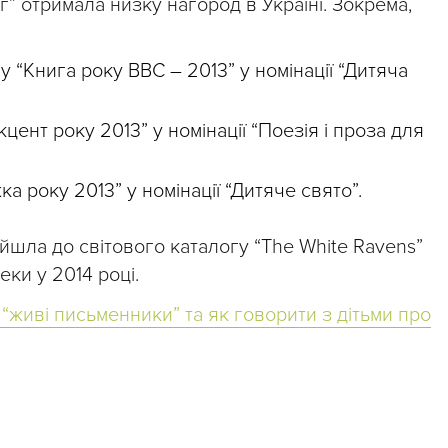
г” отримала низку нагород в Україні. Зокрема,
“Книга року ВВС – 2013” у номінації “Дитяча
кцент року 2013” у номінації “Поезія і проза для
а року 2013” у номінації “Дитяче свято”.
війшла до світового каталогу “The White Ravens”
еки у 2014 році.
і “живі письменники” та як говорити з дітьми про