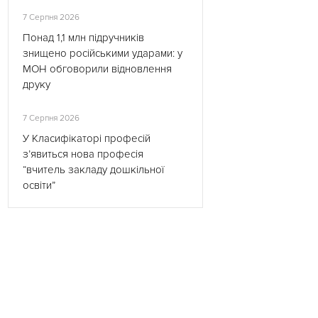
7 Серпня 2026
Понад 1,1 млн підручників
знищено російськими ударами: у
МОН обговорили відновлення
друку
7 Серпня 2026
У Класифікаторі професій
з’явиться нова професія
“вчитель закладу дошкільної
освіти”