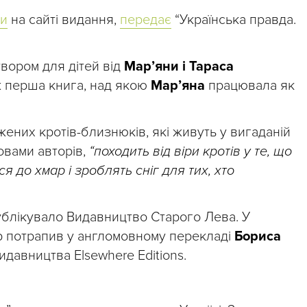
ли
на сайті видання,
передає
“Українська правда.
твором для дітей від
Мар’яни і Тараса
ж перша книга, над якою
Мар’яна
працювала як
ених кротів-близнюків, які живуть у вигаданій
ловами авторів,
“походить від віри кротів у те, що
ся до хмар і зроблять сніг для тих, хто
публікувало Видавництво Старого Лева. У
ір потрапив у англомовному перекладі
Бориса
идавництва Elsewhere Editions.