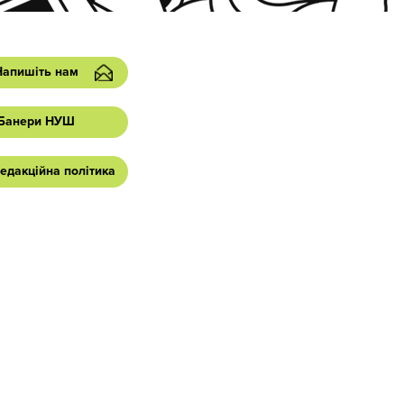
Напишіть нам
Банери НУШ
едакційна політика