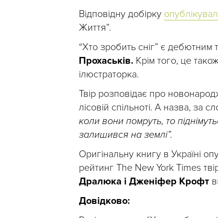
Відповідну добірку
опублікува
Життя”.
“Хто зробить сніг” є дебютним 
Прохаськів.
Крім того, це тако
ілюстраторка.
Твір розповідає про новонародж
лісовій спільноті. А назва, за с
коли вони помруть, то піднімуть
залишився на землі”.
Оригінальну книгу в Україні о
рейтинг The New York Times тв
Дралюка і Дженіфер Крофт
в
Довідково: