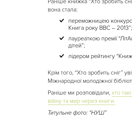
Раніше книжка “Хто зробить сні
вона стала:
переможницею конкурсу 
Книга року ВВС – 2013”;
лауреаткою премії “ЛітА
дітей”;
лідером рейтингу “Книжк
Крім того, “Хто зробить сніг” у
Міжнародної молодіжної бібліот
Раніше ми розповідали,
хто так
війну та мир через книги.
Титульне фото: “НУШ”