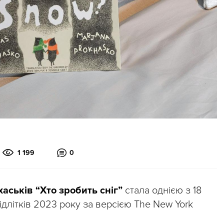
1 199
0
аськів “Хто зробить сніг”
стала однією з 18
ідлітків 2023 року за версією The New York