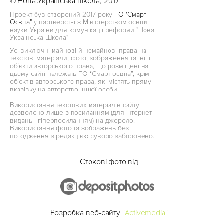
© Нова Українська школа, 2017
Проект був створений 2017 року
ГО "Смарт
Освіта"
у партнерстві з Міністерством освіти і
науки України для комунікації реформи "Нова
Українська Школа"
Усі виключні майнові й немайнові права на
текстові матеріали, фото, зображення та інші
об’єкти авторського права, що розміщені на
цьому сайті належать ГО “Смарт освіта”, крім
об’єктів авторського права, які містять пряму
вказівку на авторство іншої особи.
Використання текстових матеріалів сайту
дозволено лише з посиланням (для інтернет-
видань - гіперпосиланням) на джерело.
Використання фото та зображень без
погодження з редакцією суворо заборонено.
Стокові фото від
Розробка веб-сайту
"Activemedia"