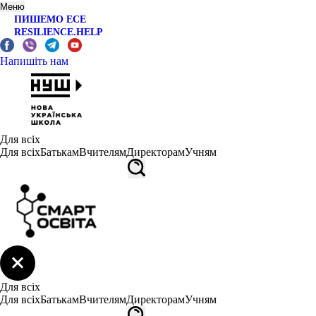
Меню
ПИШЕМО ЕСЕ
RESILIENCE.HELP
Напишіть нам
Для всіх
Для всіх
Батькам
Вчителям
Директорам
Учням
Для всіх
Для всіх
Батькам
Вчителям
Директорам
Учням