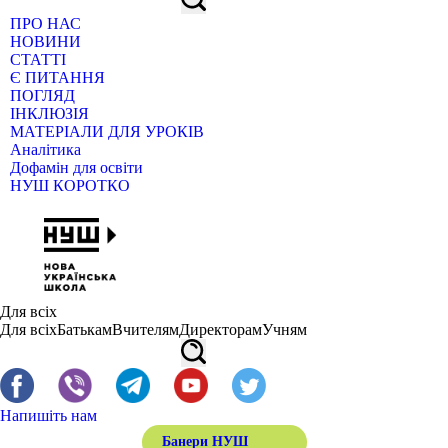
ПРО НАС
НОВИНИ
СТАТТІ
Є ПИТАННЯ
ПОГЛЯД
ІНКЛЮЗІЯ
МАТЕРІАЛИ ДЛЯ УРОКІВ
Аналітика
Дофамін для освіти
НУШ КОРОТКО
Для всіх
Для всіх
Батькам
Вчителям
Директорам
Учням
Напишіть нам
Банери НУШ