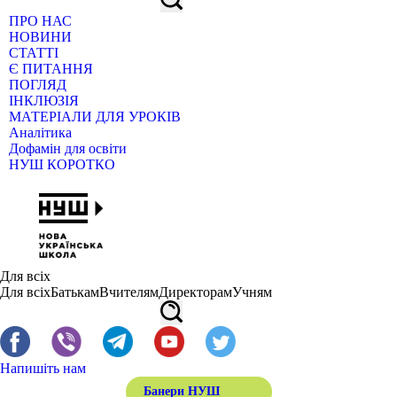
ПРО НАС
НОВИНИ
СТАТТІ
Є ПИТАННЯ
ПОГЛЯД
ІНКЛЮЗІЯ
МАТЕРІАЛИ ДЛЯ УРОКІВ
Аналітика
Дофамін для освіти
НУШ КОРОТКО
Для всіх
Для всіх
Батькам
Вчителям
Директорам
Учням
Напишіть нам
Банери НУШ