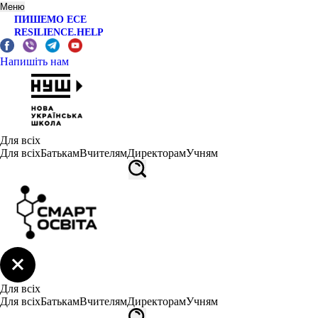
Меню
ПИШЕМО ЕСЕ
RESILIENCE.HELP
Напишіть нам
Для всіх
Для всіх
Батькам
Вчителям
Директорам
Учням
Для всіх
Для всіх
Батькам
Вчителям
Директорам
Учням