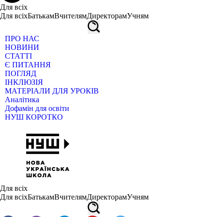
Для всіх
Для всіх
Батькам
Вчителям
Директорам
Учням
ПРО НАС
НОВИНИ
СТАТТІ
Є ПИТАННЯ
ПОГЛЯД
ІНКЛЮЗІЯ
МАТЕРІАЛИ ДЛЯ УРОКІВ
Аналітика
Дофамін для освіти
НУШ КОРОТКО
Для всіх
Для всіх
Батькам
Вчителям
Директорам
Учням