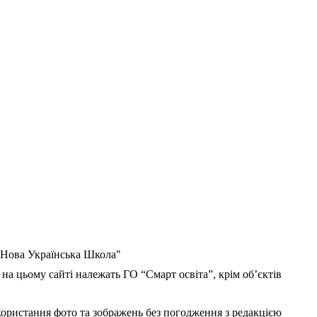
 "Нова Українська Школа"
 на цьому сайті належать ГО “Смарт освіта”, крім об’єктів
користання фото та зображень без погодження з редакцією