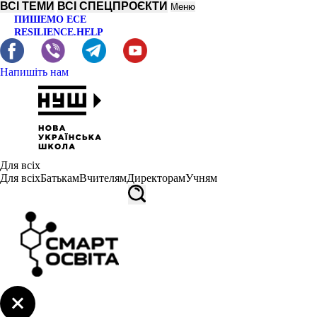
ВСІ ТЕМИ
ВСІ СПЕЦПРОЄКТИ
Меню
ПИШЕМО ЕСЕ
RESILIENCE.HELP
Напишіть нам
Для всіх
Для всіх
Батькам
Вчителям
Директорам
Учням