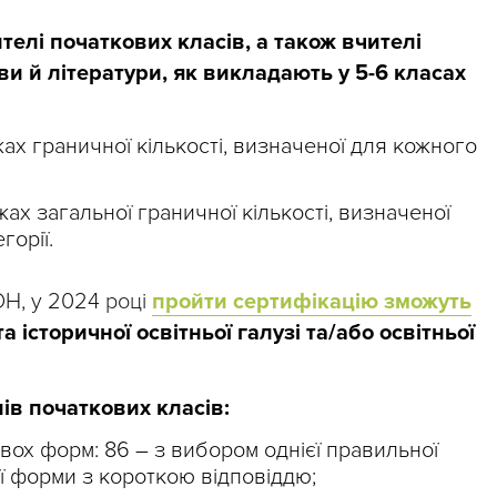
телі початкових класів, а також вчителі
ви й літератури, як викладають у 5-6 класах
ах граничної кількості, визначеної для кожного
ах загальної граничної кількості, визначеної
горії.
ОН, у 2024 році
пройти сертифікацію зможуть
 історичної освітньої галузі та/або освітньої
ів початкових класів:
вох форм: 86 – з вибором однієї правильної
тої форми з короткою відповіддю;