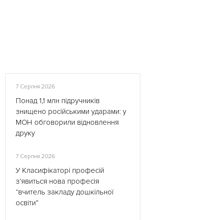
7 Серпня 2026
Понад 1,1 млн підручників
знищено російськими ударами: у
МОН обговорили відновлення
друку
7 Серпня 2026
У Класифікаторі професій
з’явиться нова професія
“вчитель закладу дошкільної
освіти”