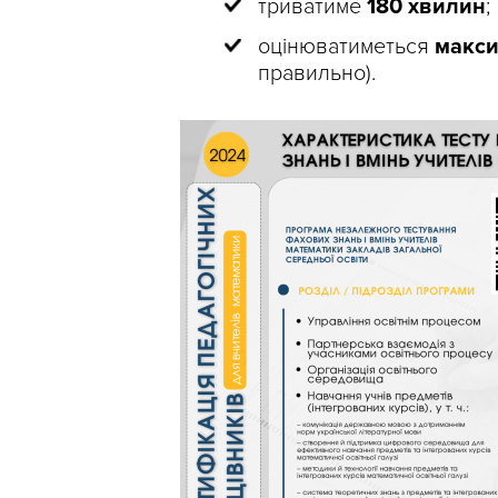
триватиме
180 хвилин
;
оцінюватиметься
макси
правильно).