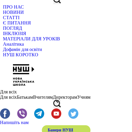
ПРО НАС
НОВИНИ
СТАТТІ
Є ПИТАННЯ
ПОГЛЯД
ІНКЛЮЗІЯ
МАТЕРІАЛИ ДЛЯ УРОКІВ
Аналітика
Дофамін для освіти
НУШ КОРОТКО
Для всіх
Для всіх
Батькам
Вчителям
Директорам
Учням
Напишіть нам
Банери НУШ