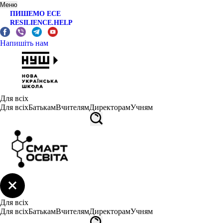
Меню
ПИШЕМО ЕСЕ
RESILIENCE.HELP
Напишіть нам
Для всіх
Для всіх
Батькам
Вчителям
Директорам
Учням
Для всіх
Для всіх
Батькам
Вчителям
Директорам
Учням