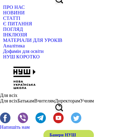
ПРО НАС
НОВИНИ
СТАТТІ
Є ПИТАННЯ
ПОГЛЯД
ІНКЛЮЗІЯ
МАТЕРІАЛИ ДЛЯ УРОКІВ
Аналітика
Дофамін для освіти
НУШ КОРОТКО
Для всіх
Для всіх
Батькам
Вчителям
Директорам
Учням
Напишіть нам
Банери НУШ