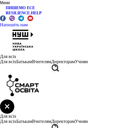
Меню
ПИШЕМО ЕСЕ
RESILIENCE.HELP
Напишіть нам
Для всіх
Для всіх
Батькам
Вчителям
Директорам
Учням
Для всіх
Для всіх
Батькам
Вчителям
Директорам
Учням