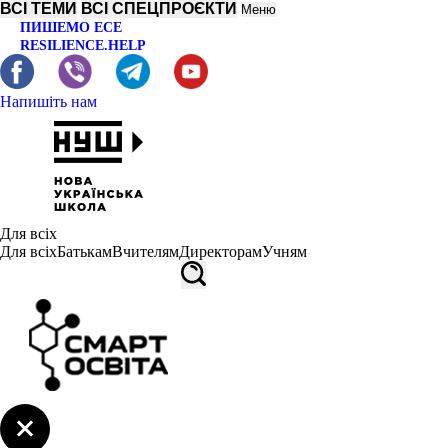
ВСІ ТЕМИ
ВСІ СПЕЦПРОЄКТИ
Меню
ПИШЕМО ЕСЕ
RESILIENCE.HELP
Напишіть нам
Для всіх
Для всіх
Батькам
Вчителям
Директорам
Учням