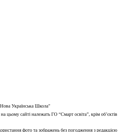
 "Нова Українська Школа"
 на цьому сайті належать ГО “Смарт освіта”, крім об’єктів
користання фото та зображень без погодження з редакцією