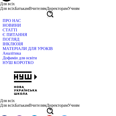
Для всіх
Для всіх
Батькам
Вчителям
Директорам
Учням
ПРО НАС
НОВИНИ
СТАТТІ
Є ПИТАННЯ
ПОГЛЯД
ІНКЛЮЗІЯ
МАТЕРІАЛИ ДЛЯ УРОКІВ
Аналітика
Дофамін для освіти
НУШ КОРОТКО
Для всіх
Для всіх
Батькам
Вчителям
Директорам
Учням