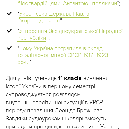
білогвардійцями, Антантою і поляками
”;
“
Українська Держава Павла
Скоропадського
”;
“
Утворення Західноукраїнської Народної
Республіки
”;
“
Чому Україна потрапила в склад
тоталітарної імперії СРСР. 1917–1923
роки
”.
Для учнів і учениць
11 класів
вивчення
історії України в першому семестрі
супроводжується розглядом
внутрішньополітичної ситуації в УРСР
періоду правління Леоніда Брежнєва.
Завдяки аудіоурокам школярі зможуть
пригадати про дисидентський рух в Україні,