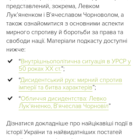
представлений, зокрема, Левком
Лук’яненком і В’ячеславом Чорноволом, а
також ознайомитися з основними аспекти
мирного спротиву й боротьби за права та
свободи нації. Матеріали подкасту доступні
нижче:
“
Внутрішньополітична ситуація в УРСР у
50 роках XX ст.
”;
“
Дисидентський рух: мирний спротив
імперії та битва характерів
”;
“
Обличчя дисидентства: Левко
Лук’яненко, В’ячеслав Чорновіл
”
Дізнатися докладніше про найцікавіші події в
історії України та найвидатніших постатей