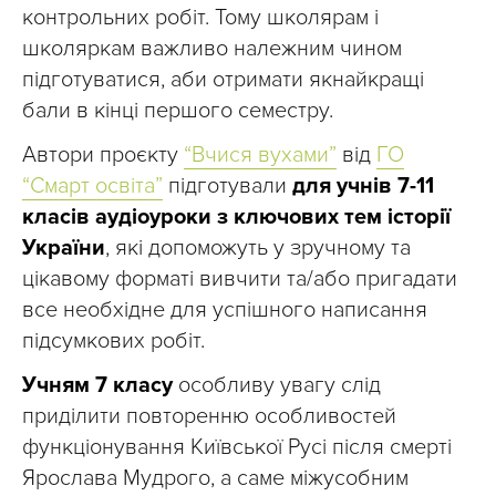
контрольних робіт. Тому школярам і
школяркам важливо належним чином
підготуватися, аби отримати якнайкращі
бали в кінці першого семестру.
Автори проєкту
“Вчися вухами”
від
ГО
“Смарт освіта”
підготували
для учнів 7-11
класів аудіоуроки з ключових тем історії
України
, які допоможуть у зручному та
цікавому форматі вивчити та/або пригадати
все необхідне для успішного написання
підсумкових робіт.
Учням 7 класу
особливу увагу слід
приділити повторенню особливостей
функціонування Київської Русі після смерті
Ярослава Мудрого, а саме міжусобним