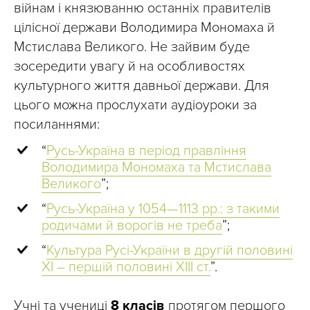
війнам і князюванню останніх правителів
цілісної держави Володимира Мономаха й
Мстислава Великого. Не зайвим буде
зосередити увагу й на особливостях
культурного життя давньої держави. Для
цього можна прослухати аудіоуроки за
посиланнями:
“
Русь-Україна в період правління
Володимира Мономаха та Мстислава
Великого
”;
“
Русь-Україна у 1054—1113 рр.: з такими
родичами й ворогів не треба
”;
“
Культура Русі-України в другій половині
XI – першій половині XIII ст.
”.
Учні та учениці
8 класів
протягом першого