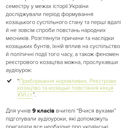
семестру у межах історії України
досліджували період формування
козацького суспільного стану та перші вдалі
й не зовсім спроби повстань народних
месників. Розглянути причини та наслідки
козацьких бунтів, їхній вплив на суспільство
й політичні події того часу, а також феномен
реєстрового козацтва можна, прослухавши
аудіоурок:
“
Приборкання норовливих. Реєстрове
козацтво та козацькі повстання кінця
XVI ст.
”.
Для учнів
9 класів
вчителі “Вчися вухами”
підготували аудіоуроки, які допоможуть
пригадати все необхідне про українські