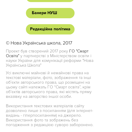
Банери НУШ
Редакційна політика
© Нова Українська школа, 2017
Проект був створений 2017 року
ГО "Смарт
Освіта"
у партнерстві з Міністерством освіти і
науки України для комунікації реформи "Нова
Українська Школа"
Усі виключні майнові й немайнові права на
текстові матеріали, фото, зображення та інші
об’єкти авторського права, що розміщені на
цьому сайті належать ГО “Смарт освіта”, крім
об’єктів авторського права, які містять пряму
вказівку на авторство іншої особи.
Використання текстових матеріалів сайту
дозволено лише з посиланням (для інтернет-
видань - гіперпосиланням) на джерело.
Використання фото та зображень без
погодження з редакцією суворо заборонено.