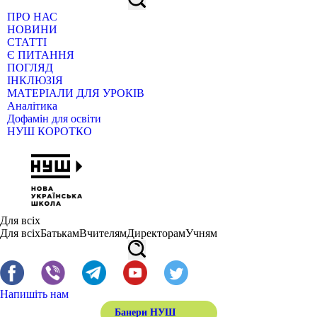
ПРО НАС
НОВИНИ
СТАТТІ
Є ПИТАННЯ
ПОГЛЯД
ІНКЛЮЗІЯ
МАТЕРІАЛИ ДЛЯ УРОКІВ
Аналітика
Дофамін для освіти
НУШ КОРОТКО
Для всіх
Для всіх
Батькам
Вчителям
Директорам
Учням
Напишіть нам
Банери НУШ