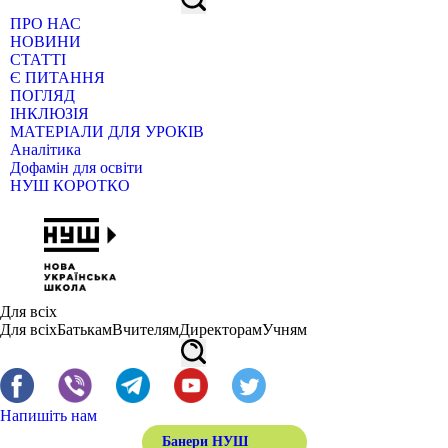
ПРО НАС
НОВИНИ
СТАТТІ
Є ПИТАННЯ
ПОГЛЯД
ІНКЛЮЗІЯ
МАТЕРІАЛИ ДЛЯ УРОКІВ
Аналітика
Дофамін для освіти
НУШ КОРОТКО
Для всіх
Для всіх
Батькам
Вчителям
Директорам
Учням
Напишіть нам
Банери НУШ