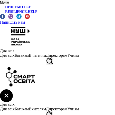
Меню
ПИШЕМО ЕСЕ
RESILIENCE.HELP
Напишіть нам
Для всіх
Для всіх
Батькам
Вчителям
Директорам
Учням
Для всіх
Для всіх
Батькам
Вчителям
Директорам
Учням