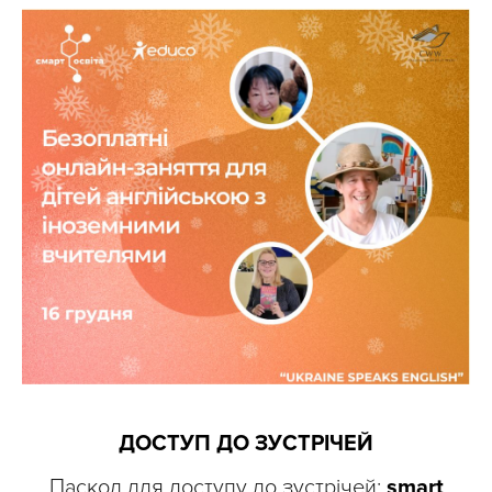
ДОСТУП ДО ЗУСТРІЧЕЙ
Паскод для доступу до зустрічей:
smart