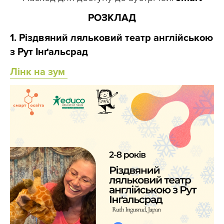
РОЗКЛАД
1. Різдвяний ляльковий театр англійською
з Рут Інґальсрад
Лінк на зум