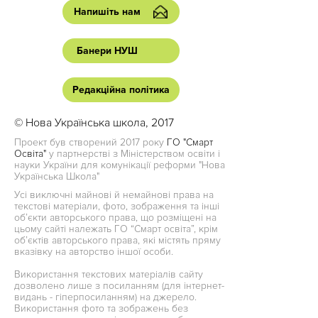
Напишіть нам
Банери НУШ
Редакційна політика
© Нова Українська школа, 2017
Проект був створений 2017 року
ГО "Смарт
Освіта"
у партнерстві з Міністерством освіти і
науки України для комунікації реформи "Нова
Українська Школа"
Усі виключні майнові й немайнові права на
текстові матеріали, фото, зображення та інші
об’єкти авторського права, що розміщені на
цьому сайті належать ГО “Смарт освіта”, крім
об’єктів авторського права, які містять пряму
вказівку на авторство іншої особи.
Використання текстових матеріалів сайту
дозволено лише з посиланням (для інтернет-
видань - гіперпосиланням) на джерело.
Використання фото та зображень без