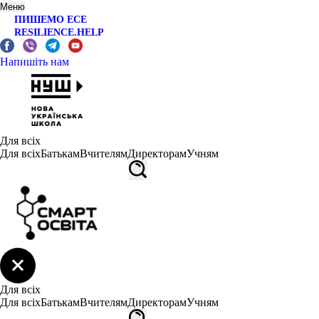
Меню
ПИШЕМО ЕСЕ
RESILIENCE.HELP
Напишіть нам
Для всіх
Для всіх
Батькам
Вчителям
Директорам
Учням
Для всіх
Для всіх
Батькам
Вчителям
Директорам
Учням