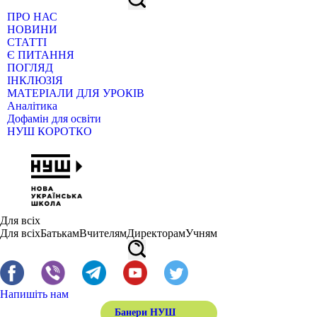
ПРО НАС
НОВИНИ
СТАТТІ
Є ПИТАННЯ
ПОГЛЯД
ІНКЛЮЗІЯ
МАТЕРІАЛИ ДЛЯ УРОКІВ
Аналітика
Дофамін для освіти
НУШ КОРОТКО
Для всіх
Для всіх
Батькам
Вчителям
Директорам
Учням
Напишіть нам
Банери НУШ