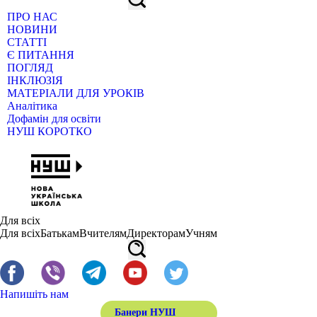
ПРО НАС
НОВИНИ
СТАТТІ
Є ПИТАННЯ
ПОГЛЯД
ІНКЛЮЗІЯ
МАТЕРІАЛИ ДЛЯ УРОКІВ
Аналітика
Дофамін для освіти
НУШ КОРОТКО
Для всіх
Для всіх
Батькам
Вчителям
Директорам
Учням
Напишіть нам
Банери НУШ