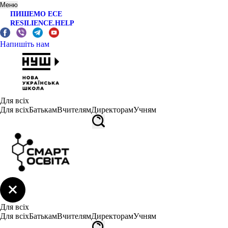
Меню
ПИШЕМО ЕСЕ
RESILIENCE.HELP
Напишіть нам
Для всіх
Для всіх
Батькам
Вчителям
Директорам
Учням
Для всіх
Для всіх
Батькам
Вчителям
Директорам
Учням