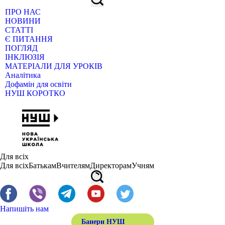
ПРО НАС
НОВИНИ
СТАТТІ
Є ПИТАННЯ
ПОГЛЯД
ІНКЛЮЗІЯ
МАТЕРІАЛИ ДЛЯ УРОКІВ
Аналітика
Дофамін для освіти
НУШ КОРОТКО
Для всіх
Для всіх
Батькам
Вчителям
Директорам
Учням
Напишіть нам
Банери НУШ