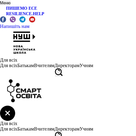
Меню
ПИШЕМО ЕСЕ
RESILIENCE.HELP
Напишіть нам
Для всіх
Для всіх
Батькам
Вчителям
Директорам
Учням
Для всіх
Для всіх
Батькам
Вчителям
Директорам
Учням