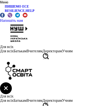
Меню
ПИШЕМО ЕСЕ
RESILIENCE.HELP
Напишіть нам
Для всіх
Для всіх
Батькам
Вчителям
Директорам
Учням
Для всіх
Для всіх
Батькам
Вчителям
Директорам
Учням