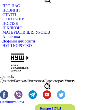
ПРО НАС
НОВИНИ
СТАТТІ
Є ПИТАННЯ
ПОГЛЯД
ІНКЛЮЗІЯ
МАТЕРІАЛИ ДЛЯ УРОКІВ
Аналітика
Дофамін для освіти
НУШ КОРОТКО
Для всіх
Для всіх
Батькам
Вчителям
Директорам
Учням
Напишіть нам
Банери НУШ