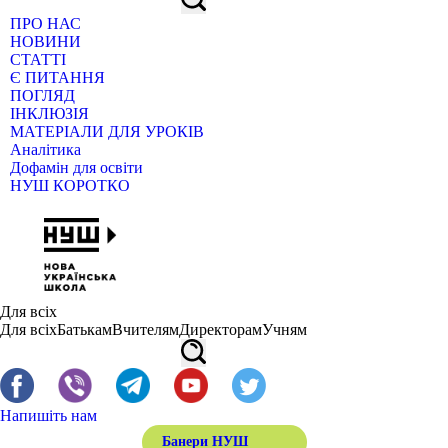
ПРО НАС
НОВИНИ
СТАТТІ
Є ПИТАННЯ
ПОГЛЯД
ІНКЛЮЗІЯ
МАТЕРІАЛИ ДЛЯ УРОКІВ
Аналітика
Дофамін для освіти
НУШ КОРОТКО
Для всіх
Для всіх
Батькам
Вчителям
Директорам
Учням
Напишіть нам
Банери НУШ