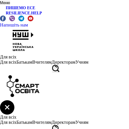
Меню
ПИШЕМО ЕСЕ
RESILIENCE.HELP
Напишіть нам
Для всіх
Для всіх
Батькам
Вчителям
Директорам
Учням
Для всіх
Для всіх
Батькам
Вчителям
Директорам
Учням