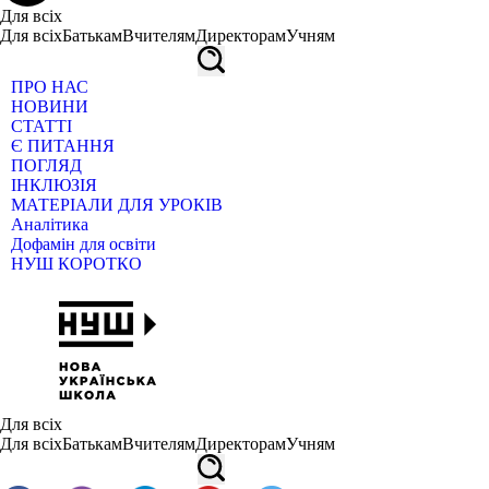
Для всіх
Для всіх
Батькам
Вчителям
Директорам
Учням
ПРО НАС
НОВИНИ
СТАТТІ
Є ПИТАННЯ
ПОГЛЯД
ІНКЛЮЗІЯ
МАТЕРІАЛИ ДЛЯ УРОКІВ
Аналітика
Дофамін для освіти
НУШ КОРОТКО
Для всіх
Для всіх
Батькам
Вчителям
Директорам
Учням