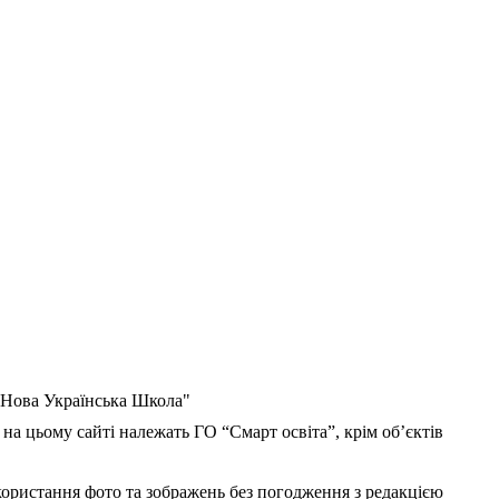
 "Нова Українська Школа"
 на цьому сайті належать ГО “Смарт освіта”, крім об’єктів
користання фото та зображень без погодження з редакцією