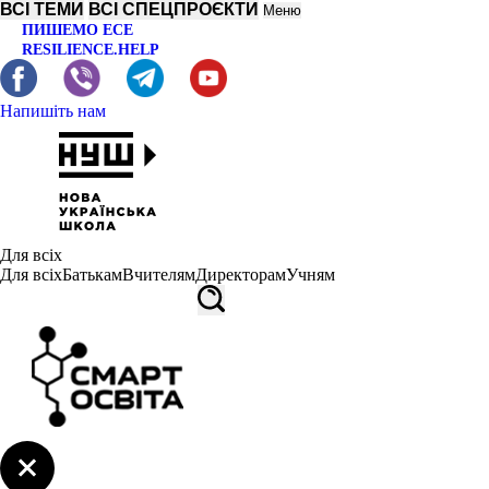
ВСІ ТЕМИ
ВСІ СПЕЦПРОЄКТИ
Меню
ПИШЕМО ЕСЕ
RESILIENCE.HELP
Напишіть нам
Для всіх
Для всіх
Батькам
Вчителям
Директорам
Учням