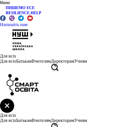
Меню
ПИШЕМО ЕСЕ
RESILIENCE.HELP
Напишіть нам
Для всіх
Для всіх
Батькам
Вчителям
Директорам
Учням
Для всіх
Для всіх
Батькам
Вчителям
Директорам
Учням