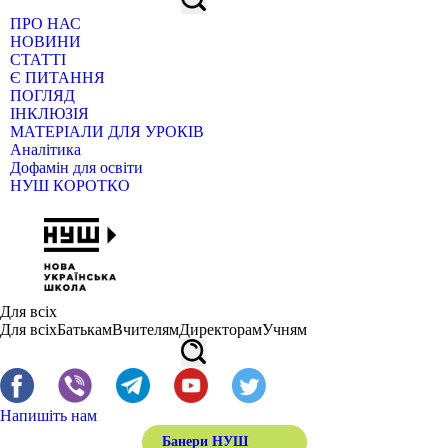
ПРО НАС
НОВИНИ
СТАТТІ
Є ПИТАННЯ
ПОГЛЯД
ІНКЛЮЗІЯ
МАТЕРІАЛИ ДЛЯ УРОКІВ
Аналітика
Дофамін для освіти
НУШ КОРОТКО
Для всіх
Для всіх
Батькам
Вчителям
Директорам
Учням
Напишіть нам
Банери НУШ