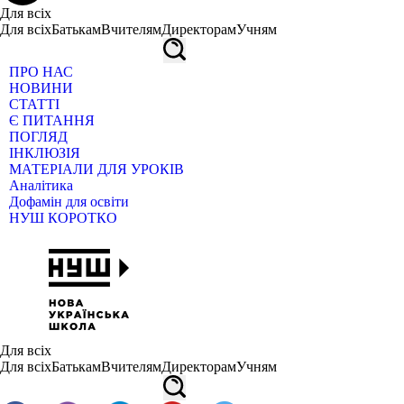
Для всіх
Для всіх
Батькам
Вчителям
Директорам
Учням
ПРО НАС
НОВИНИ
СТАТТІ
Є ПИТАННЯ
ПОГЛЯД
ІНКЛЮЗІЯ
МАТЕРІАЛИ ДЛЯ УРОКІВ
Аналітика
Дофамін для освіти
НУШ КОРОТКО
Для всіх
Для всіх
Батькам
Вчителям
Директорам
Учням