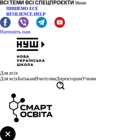
ВСІ ТЕМИ
ВСІ СПЕЦПРОЄКТИ
Меню
ПИШЕМО ЕСЕ
RESILIENCE.HELP
Напишіть нам
Для всіх
Для всіх
Батькам
Вчителям
Директорам
Учням