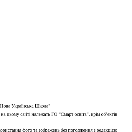
 "Нова Українська Школа"
 на цьому сайті належать ГО “Смарт освіта”, крім об’єктів
користання фото та зображень без погодження з редакцією