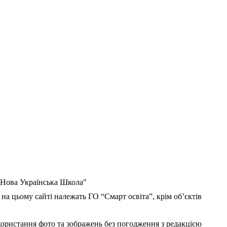
 "Нова Українська Школа"
 на цьому сайті належать ГО “Смарт освіта”, крім об’єктів
користання фото та зображень без погодження з редакцією