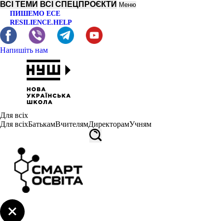
ВСІ ТЕМИ
ВСІ СПЕЦПРОЄКТИ
Меню
ПИШЕМО ЕСЕ
RESILIENCE.HELP
Напишіть нам
Для всіх
Для всіх
Батькам
Вчителям
Директорам
Учням