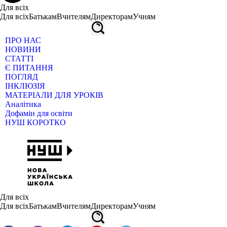
Для всіх
Для всіх
Батькам
Вчителям
Директорам
Учням
ПРО НАС
НОВИНИ
СТАТТІ
Є ПИТАННЯ
ПОГЛЯД
ІНКЛЮЗІЯ
МАТЕРІАЛИ ДЛЯ УРОКІВ
Аналітика
Дофамін для освіти
НУШ КОРОТКО
Для всіх
Для всіх
Батькам
Вчителям
Директорам
Учням