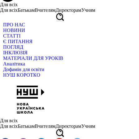
Для всіх
Для всіх
Батькам
Вчителям
Директорам
Учням
ПРО НАС
НОВИНИ
СТАТТІ
Є ПИТАННЯ
ПОГЛЯД
ІНКЛЮЗІЯ
МАТЕРІАЛИ ДЛЯ УРОКІВ
Аналітика
Дофамін для освіти
НУШ КОРОТКО
Для всіх
Для всіх
Батькам
Вчителям
Директорам
Учням