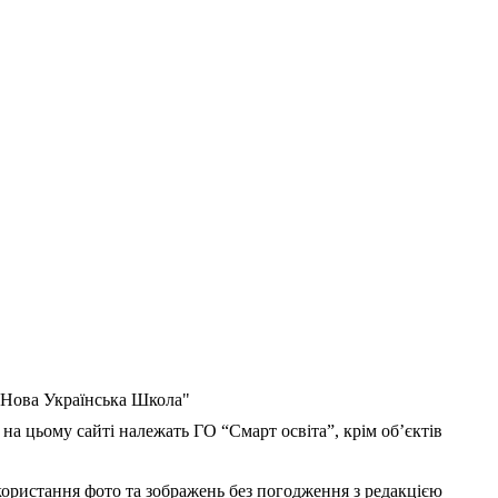
 "Нова Українська Школа"
 на цьому сайті належать ГО “Смарт освіта”, крім об’єктів
користання фото та зображень без погодження з редакцією