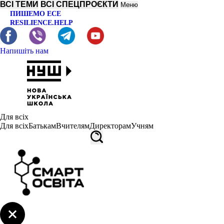
ВСІ ТЕМИ
ВСІ СПЕЦПРОЄКТИ
Меню
ПИШЕМО ЕСЕ
RESILIENCE.HELP
Напишіть нам
Для всіх
Для всіх
Батькам
Вчителям
Директорам
Учням