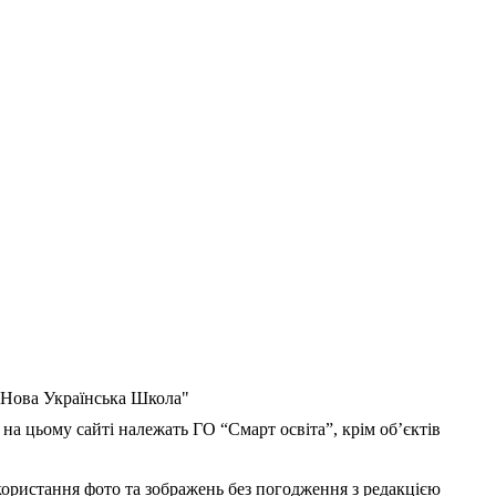
 "Нова Українська Школа"
 на цьому сайті належать ГО “Смарт освіта”, крім об’єктів
користання фото та зображень без погодження з редакцією