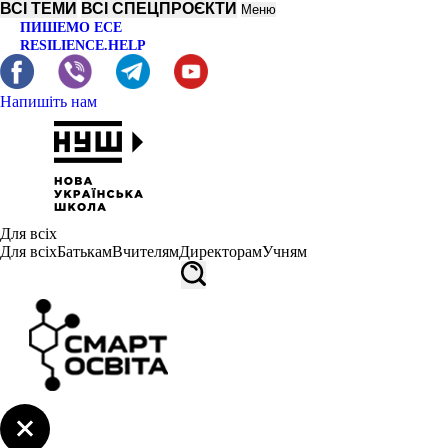
ВСІ ТЕМИ
ВСІ СПЕЦПРОЄКТИ
Меню
ПИШЕМО ЕСЕ
RESILIENCE.HELP
Напишіть нам
Для всіх
Для всіх
Батькам
Вчителям
Директорам
Учням