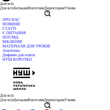
Для всіх
Для всіх
Батькам
Вчителям
Директорам
Учням
ПРО НАС
НОВИНИ
СТАТТІ
Є ПИТАННЯ
ПОГЛЯД
ІНКЛЮЗІЯ
МАТЕРІАЛИ ДЛЯ УРОКІВ
Аналітика
Дофамін для освіти
НУШ КОРОТКО
Для всіх
Для всіх
Батькам
Вчителям
Директорам
Учням