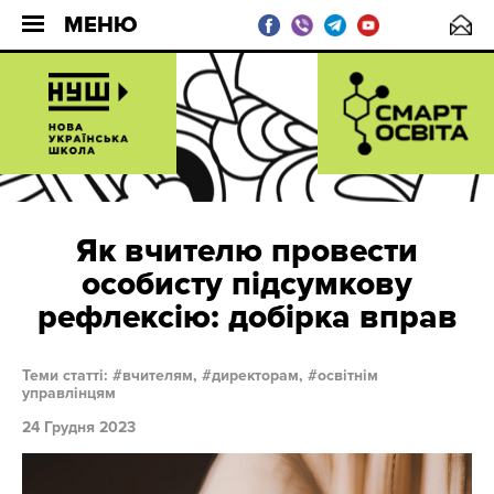
МЕНЮ
Як вчителю провести
особисту підсумкову
рефлексію: добірка вправ
Теми статті:
вчителям,
директорам,
освітнім
управлінцям
24 Грудня 2023