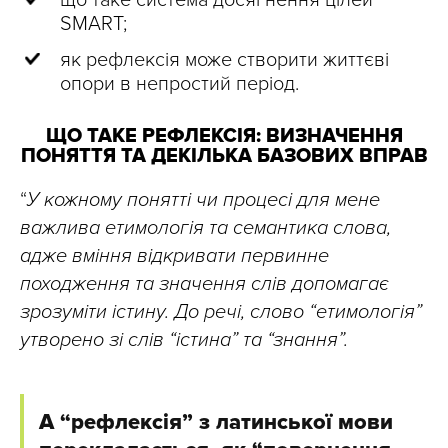
що таке система досягнення цілей
SMART;
як рефлексія може створити життєві
опори в непростий період.
ЩО ТАКЕ РЕФЛЕКСІЯ: ВИЗНАЧЕННЯ
ПОНЯТТЯ ТА ДЕКІЛЬКА БАЗОВИХ ВПРАВ
“
У кожному понятті чи процесі для мене
важлива етимологія та семантика слова,
адже вміння відкривати первинне
походження та значення слів допомагає
зрозуміти істину. До речі, слово “етимологія”
утворено зі слів “істина” та “знання”.
А “рефлексія” з латинської мови