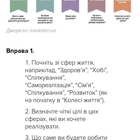
Джерело: marketer.ua
Вправа 1.
Почніть зі сфер життя,
наприклад, “Здоров’я”, “Хобі”,
“Спілкування”,
“Самореалізація”, “Сім’я”,
“Спілкування”, “Розвиток” (як
на початку в “Колесі життя”).
Визначте чіткі цілі в цих
сферах, які ви хочете
реалізувати.
Що саме ви будете робити