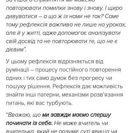
повторювати помилки знову і знову. І щиро
дивуватися – а що ж із нами не так? Саме
тому рефлексія важлива не лише на уроках,
але й у житті, адже допомагає аналізувати
свій досвід та не повторювати те, що не є
дієвим”.
У цьому рефлексія відрізняється від
румінації – процесу постійного повторення
одних і тих само думок без прогресу чи
пошуку рішення. Рефлексія дає можливість
знайти інші патерни, механізми розв’язання
питань, які вас турбують.
“
Вважаю, що
ми завжди маємо спершу
починати із себе.
Не може вчитель чи
вчителька, який не розуміє суті явища чи