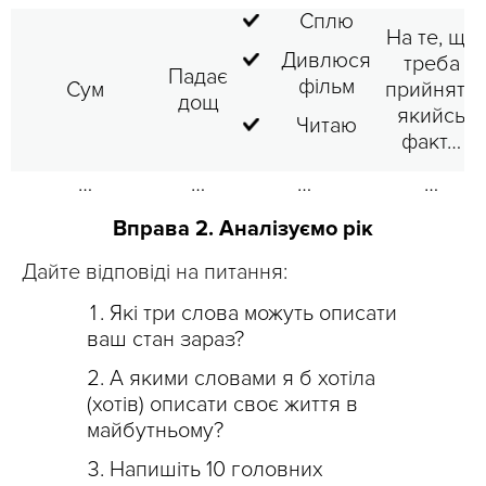
Сплю
На те, що
Дивлюся
треба
Падає
фільм
Сум
прийняти
дощ
якийсь
Читаю
факт…
…
…
…
…
Вправа 2. Аналізуємо рік
Дайте відповіді на питання:
Які три слова можуть описати
ваш стан зараз?
А якими словами я б хотіла
(хотів) описати своє життя в
майбутньому?
Напишіть 10 головних