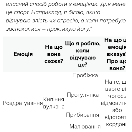
власний спосіб роботи з емоціями. Для мене
це спорт. Наприклад, я бігаю, якщо
відчуваю злість чи агресію, а коли потребую
заспокоїтися – практикую йогу.”
На що ця
Що я роблю,
На що
емоція
коли
Емоція
вона
вказує?
відчуваю
схожа?
Про що
це?
вона?
– Пробіжка
На те, що
–
варто від
Прогулянка
чогось
Кипіння
Роздратування
відмовитис
вулкана
–
або
Прибирання
відстояти
кордони
– Малювання