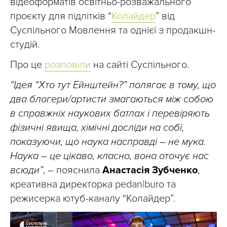
відеоформатів освітньо-розважального
проєкту для підлітків “
Колайдер
” від
Суспільного Мовлення та однієї з продакшн-
студій.
Про це
розповіли
на сайті Суспільного.
“Ідея “Хто тут Ейнштейн?” полягає в тому, що
два блогери/артисти змагаються між собою
в справжніх наукових батлах і перевіряють
фізичні явища, хімічні досліди на собі,
показуючи, що наука насправді – не мука.
Наука – це цікаво, класно, вона оточує нас
всюди”
, – пояснила
Анастасія Зубченко
,
креативна директорка pedan|buro та
режисерка ютуб-каналу “Колайдер”.