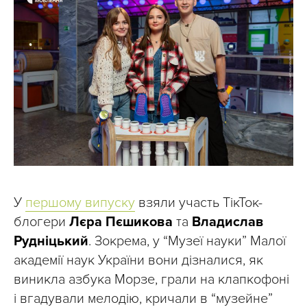
У
першому випуску
взяли участь ТікТок-
блогери
Лєра Пєшикова
та
Владислав
Рудніцький
. Зокрема, у “Музеї науки” Малої
академії наук України вони дізналися, як
виникла азбука Морзе, грали на клапкофоні
і вгадували мелодію, кричали в “музейне”