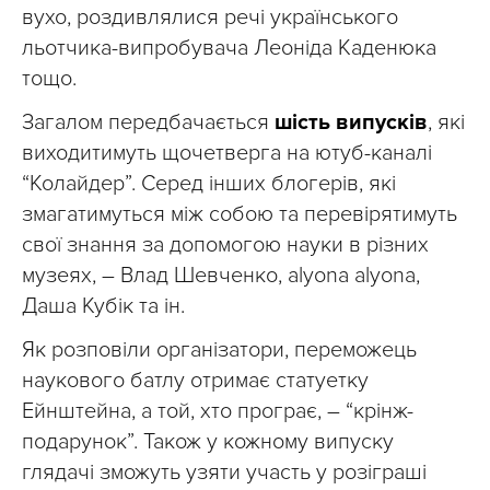
вухо, роздивлялися речі українського
льотчика-випробувача Леоніда Каденюка
тощо.
Загалом передбачається
шість випусків
, які
виходитимуть щочетверга на ютуб-каналі
“Колайдер”. Серед інших блогерів, які
змагатимуться між собою та перевірятимуть
свої знання за допомогою науки в різних
музеях, – Влад Шевченко, alyona alyona,
Даша Кубік та ін.
Як розповіли організатори, переможець
наукового батлу отримає статуетку
Ейнштейна, а той, хто програє, – “крінж-
подарунок”. Також у кожному випуску
глядачі зможуть узяти участь у розіграші