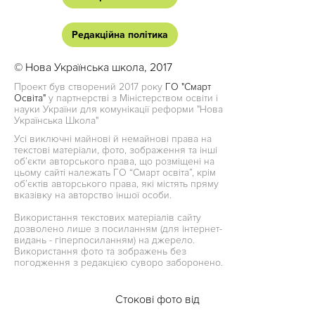
Редакційна політика
© Нова Українська школа, 2017
Проект був створений 2017 року
ГО "Смарт
Освіта"
у партнерстві з Міністерством освіти і
науки України для комунікації реформи "Нова
Українська Школа"
Усі виключні майнові й немайнові права на
текстові матеріали, фото, зображення та інші
об’єкти авторського права, що розміщені на
цьому сайті належать ГО “Смарт освіта”, крім
об’єктів авторського права, які містять пряму
вказівку на авторство іншої особи.
Використання текстових матеріалів сайту
дозволено лише з посиланням (для інтернет-
видань - гіперпосиланням) на джерело.
Використання фото та зображень без
погодження з редакцією суворо заборонено.
Стокові фото від