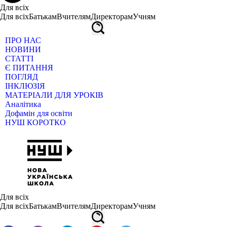
Для всіх
Для всіх
Батькам
Вчителям
Директорам
Учням
ПРО НАС
НОВИНИ
СТАТТІ
Є ПИТАННЯ
ПОГЛЯД
ІНКЛЮЗІЯ
МАТЕРІАЛИ ДЛЯ УРОКІВ
Аналітика
Дофамін для освіти
НУШ КОРОТКО
Для всіх
Для всіх
Батькам
Вчителям
Директорам
Учням