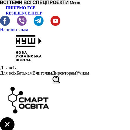
ВСІ ТЕМИ
ВСІ СПЕЦПРОЄКТИ
Меню
ПИШЕМО ЕСЕ
RESILIENCE.HELP
Напишіть нам
Для всіх
Для всіх
Батькам
Вчителям
Директорам
Учням