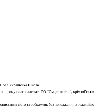
 "Нова Українська Школа"
 на цьому сайті належать ГО “Смарт освіта”, крім об’єктів
користання фото та зображень без погодження з редакцією