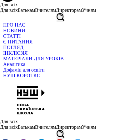
Для всіх
Для всіх
Батькам
Вчителям
Директорам
Учням
ПРО НАС
НОВИНИ
СТАТТІ
Є ПИТАННЯ
ПОГЛЯД
ІНКЛЮЗІЯ
МАТЕРІАЛИ ДЛЯ УРОКІВ
Аналітика
Дофамін для освіти
НУШ КОРОТКО
Для всіх
Для всіх
Батькам
Вчителям
Директорам
Учням