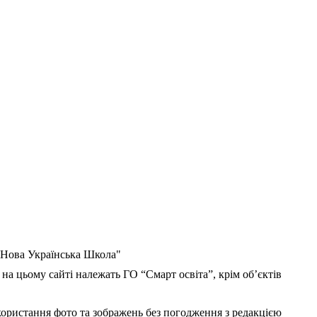
 "Нова Українська Школа"
 на цьому сайті належать ГО “Смарт освіта”, крім об’єктів
користання фото та зображень без погодження з редакцією