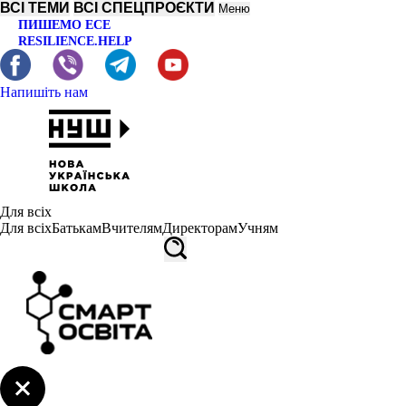
ВСІ ТЕМИ
ВСІ СПЕЦПРОЄКТИ
Меню
ПИШЕМО ЕСЕ
RESILIENCE.HELP
Напишіть нам
Для всіх
Для всіх
Батькам
Вчителям
Директорам
Учням