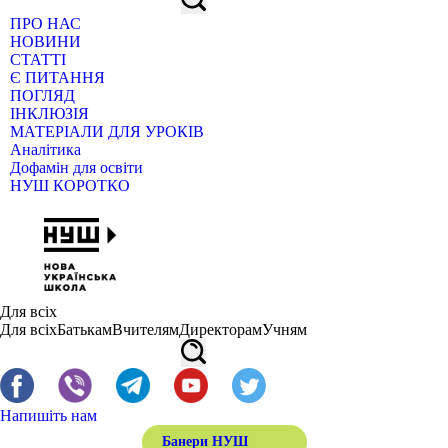
ПРО НАС
НОВИНИ
СТАТТІ
Є ПИТАННЯ
ПОГЛЯД
ІНКЛЮЗІЯ
МАТЕРІАЛИ ДЛЯ УРОКІВ
Аналітика
Дофамін для освіти
НУШ КОРОТКО
Для всіх
Для всіх
Батькам
Вчителям
Директорам
Учням
Напишіть нам
Банери НУШ