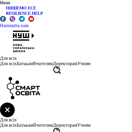
Меню
ПИШЕМО ЕСЕ
RESILIENCE.HELP
Напишіть нам
Для всіх
Для всіх
Батькам
Вчителям
Директорам
Учням
Для всіх
Для всіх
Батькам
Вчителям
Директорам
Учням