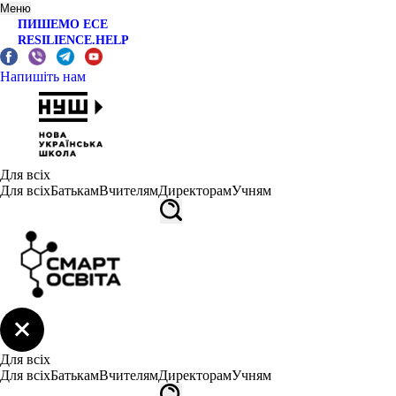
Меню
ПИШЕМО ЕСЕ
RESILIENCE.HELP
Напишіть нам
Для всіх
Для всіх
Батькам
Вчителям
Директорам
Учням
Для всіх
Для всіх
Батькам
Вчителям
Директорам
Учням