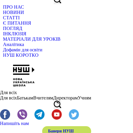
ПРО НАС
НОВИНИ
СТАТТІ
Є ПИТАННЯ
ПОГЛЯД
ІНКЛЮЗІЯ
МАТЕРІАЛИ ДЛЯ УРОКІВ
Аналітика
Дофамін для освіти
НУШ КОРОТКО
Для всіх
Для всіх
Батькам
Вчителям
Директорам
Учням
Напишіть нам
Банери НУШ