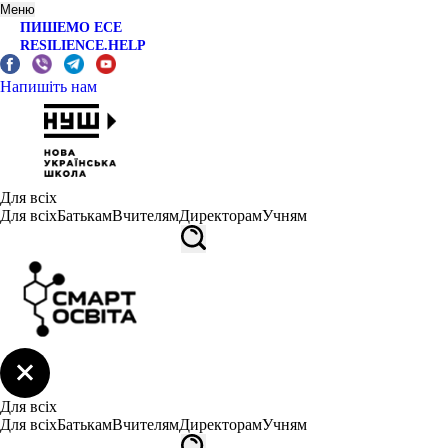
Меню
ПИШЕМО ЕСЕ
RESILIENCE.HELP
Напишіть нам
Для всіх
Для всіх
Батькам
Вчителям
Директорам
Учням
Для всіх
Для всіх
Батькам
Вчителям
Директорам
Учням