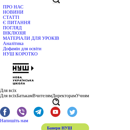
ПРО НАС
НОВИНИ
СТАТТІ
Є ПИТАННЯ
ПОГЛЯД
ІНКЛЮЗІЯ
МАТЕРІАЛИ ДЛЯ УРОКІВ
Аналітика
Дофамін для освіти
НУШ КОРОТКО
Для всіх
Для всіх
Батькам
Вчителям
Директорам
Учням
Напишіть нам
Банери НУШ