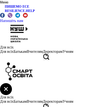
Меню
ПИШЕМО ЕСЕ
RESILIENCE.HELP
Напишіть нам
Для всіх
Для всіх
Батькам
Вчителям
Директорам
Учням
Для всіх
Для всіх
Батькам
Вчителям
Директорам
Учням