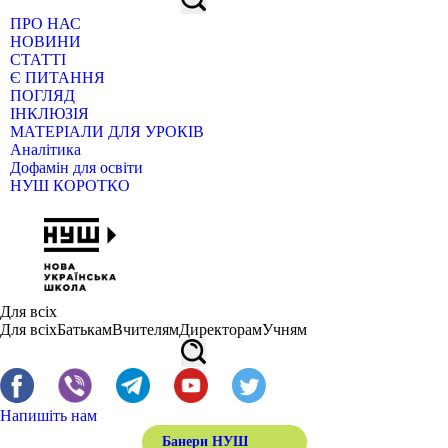
ПРО НАС
НОВИНИ
СТАТТІ
Є ПИТАННЯ
ПОГЛЯД
ІНКЛЮЗІЯ
МАТЕРІАЛИ ДЛЯ УРОКІВ
Аналітика
Дофамін для освіти
НУШ КОРОТКО
Для всіх
Для всіх
Батькам
Вчителям
Директорам
Учням
Напишіть нам
Банери НУШ