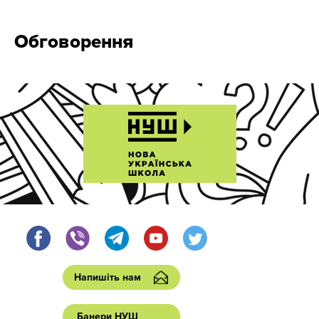
Обговорення
Напишіть нам
Банери НУШ