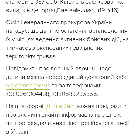
становить 387 осіб. Кількість зафіксованих
випадків депортації не змінилася (19 546).
Офіс Генерального прокурора України
нагадує, що дані не остаточні: встановлення
їх у місцях ведення активних бойових дій, на
тимчасово окупованих і звільнених
територіях триває.
Повідомити про воєнний злочин щодо
дитини можна через єдиний доказовий хаб:
warcrimes.gov.ua
та за телефонами:
+380961004438, +380683235856.
На платформі
“Діти війни”
можна повідомити
про злочин і знайти інформацію про дітей,
які постраждали внаслідок російської агресії
в Україні.