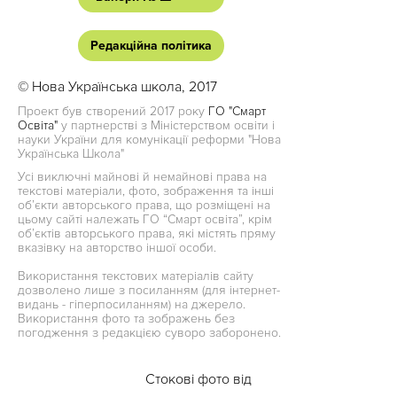
Редакційна політика
© Нова Українська школа, 2017
Проект був створений 2017 року
ГО "Смарт
Освіта"
у партнерстві з Міністерством освіти і
науки України для комунікації реформи "Нова
Українська Школа"
Усі виключні майнові й немайнові права на
текстові матеріали, фото, зображення та інші
об’єкти авторського права, що розміщені на
цьому сайті належать ГО “Смарт освіта”, крім
об’єктів авторського права, які містять пряму
вказівку на авторство іншої особи.
Використання текстових матеріалів сайту
дозволено лише з посиланням (для інтернет-
видань - гіперпосиланням) на джерело.
Використання фото та зображень без
погодження з редакцією суворо заборонено.
Стокові фото від