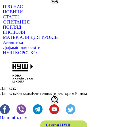
ПРО НАС
НОВИНИ
СТАТТІ
Є ПИТАННЯ
ПОГЛЯД
ІНКЛЮЗІЯ
МАТЕРІАЛИ ДЛЯ УРОКІВ
Аналітика
Дофамін для освіти
НУШ КОРОТКО
Для всіх
Для всіх
Батькам
Вчителям
Директорам
Учням
Напишіть нам
Банери НУШ