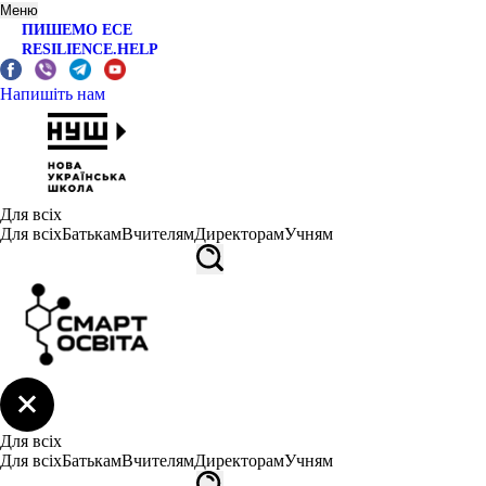
Меню
ПИШЕМО ЕСЕ
RESILIENCE.HELP
Напишіть нам
Для всіх
Для всіх
Батькам
Вчителям
Директорам
Учням
Для всіх
Для всіх
Батькам
Вчителям
Директорам
Учням